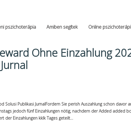
Bemutatkozás
Egyéni pszichoterápia
ni pszichoterápia
Amiben segítek
Online pszichoteráp
Amiben segítek
Reward Ohne Einzahlung 20
Online pszichoterápia
Jurnal
Csoportok
Visszajelzések
Elérhetőség
olusi Publikasi JurnalFordern Sie perish Auszahlung schon davor an,
Samstags jedoch fünf Einzahlungen nötig, nachdem der Added added 
t der Einzahlungen kklk Tages geteilt…