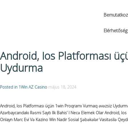
Bemutatkoz
Elérhetőség
Android, Ios Platforması ü
Uydurma
Posted in
1Win AZ Casino
május 18, 2024
Android, Ios Platforması üçün 1win Proqramı Vurmaq əvəzsiz UydurmaHə
Azərbaycandakı Rəsmi Saytı Ilk Bahis’ I Necə Elemek Olar Android, 
Onlayn Mərc Evi Və Kazino Win Nadir Sosial Şəbəkələr Vasitəsilə Qe