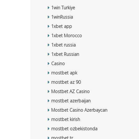
1win Turkiye
1winRussia
1xbet app
1xbet Morocco
1xbet russia
1xbet Russian
Casino
mostbet apk
mostbet az 90
Mostbet AZ Casino
mostbet azerbaijan
Mostbet Casino Azerbaycan
mostbet kirish
mostbet ozbekistonda
mostbet tr