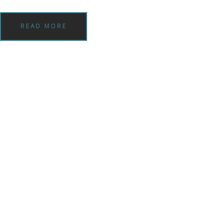
READ MORE