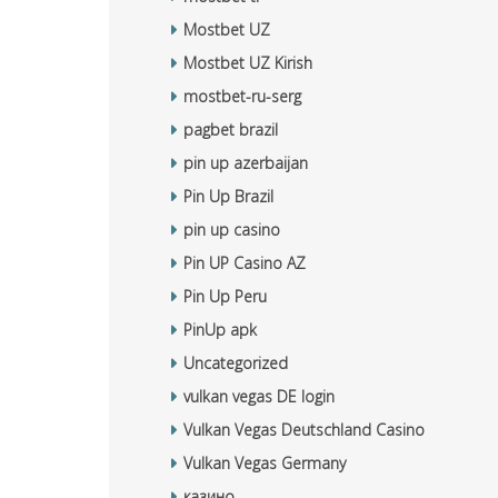
Mostbet UZ
Mostbet UZ Kirish
mostbet-ru-serg
pagbet brazil
pin up azerbaijan
Pin Up Brazil
pin up casino
Pin UP Casino AZ
Pin Up Peru
PinUp apk
Uncategorized
vulkan vegas DE login
Vulkan Vegas Deutschland Casino
Vulkan Vegas Germany
казино