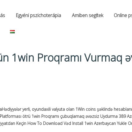
Bemutatkozás
ás
Egyéni pszichoterápia
Amiben segítek
Online p
Egyéni pszichoterápia
Amiben segítek
Online pszichoterápia
çün 1win Proqramı Vurmaq ə
Csoportok
Visszajelzések
Elérhetőség
diyyələr yerli, oyundaxili valyuta olan 1Win coins şəklində hesablanı
Ios Platforması ötrü 1win Proqramı çubuqlamaq əvəzsiz Uydurma 389 A
ydiyyatdan Keçin How To Download Vəd Install 1win Azerbaycan Yukle 