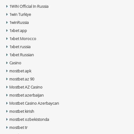
1WIN Official In Russia
1win Turkiye
1winRussia
1xbet app
1xbet Morocco
1xbet russia
1xbet Russian
Casino
mostbet apk
mostbet az 90
Mostbet AZ Casino
mostbet azerbaijan
Mostbet Casino Azerbaycan
mostbet kirish
mostbet ozbekistonda
mostbet tr