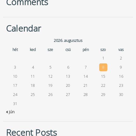
Comments
Calendar
2026. augusztus
hét
ked
sze
csü
pén
szo
vas
1
2
3
4
5
6
7
8
9
10
11
12
13
14
15
16
17
18
19
20
21
22
23
24
25
26
27
28
29
30
31
« jún
Recent Posts