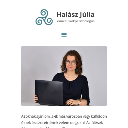
Bemutatkozás
Egyéni pszichoterápia
Amiben segítek
Online pszichoterápia
Csoportok
Visszajelzések
Elérhetőség
Azoknak ajánlom, akik más városban vagy külföldön
élnek és szeretnének velem dolgozni. Az ülések