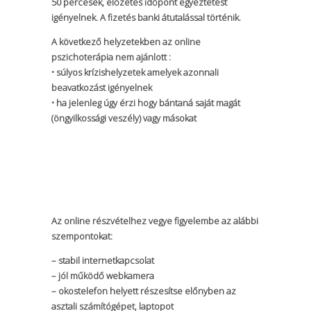
50 percesek, előzetes időpont egyeztetést
igényelnek. A fizetés banki átutalással történik.
A következő helyzetekben az online
pszichoterápia nem ajánlott :
• súlyos krízishelyzetek amelyek azonnali
beavatkozást igényelnek
• ha jelenleg úgy érzi hogy bántaná saját magát
(öngyilkossági veszély) vagy másokat
Az online részvételhez vegye figyelembe az alábbi
szempontokat:
– stabil internetkapcsolat
– jól működő webkamera
– okostelefon helyett részesítse előnyben az
asztali számítógépet, laptopot