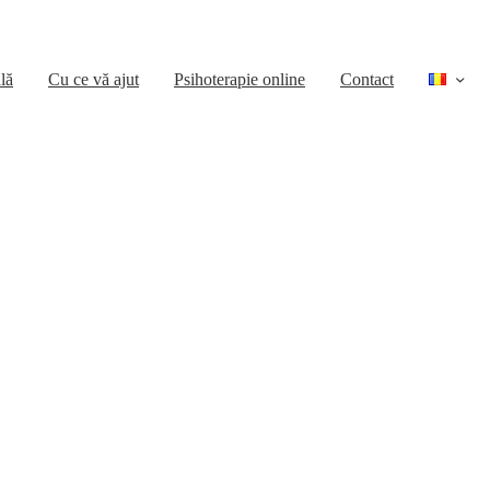
lă
Cu ce vă ajut
Psihoterapie online
Contact