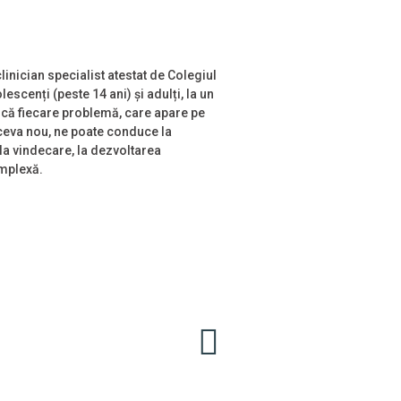
!
inician specialist atestat de Colegiul
scenți (peste 14 ani) și adulți, la un
 că fiecare problemă, care apare pe
 ceva nou, ne poate conduce la
la vindecare, la dezvoltarea
omplexă.