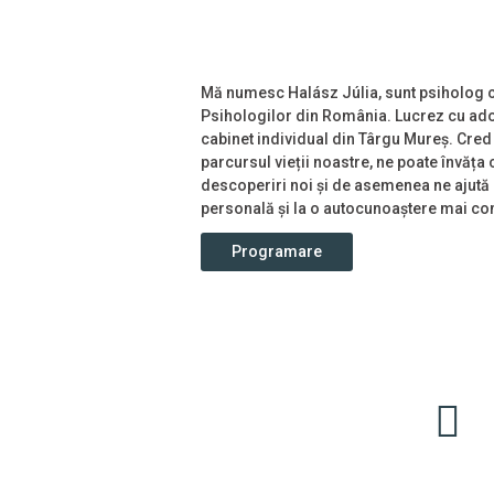
Bine aţi venit
Mă numesc Halász Júlia, sunt psiholog cl
Psihologilor din România. Lucrez cu adole
cabinet individual din Târgu Mureș. Cred
parcursul vieții noastre, ne poate învăța
descoperiri noi și de asemenea ne ajută 
personală și la o autocunoaștere mai c
Programare