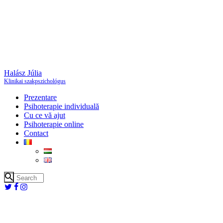
Halász Júlia
Klinikai szakpszichológus
Prezentare
Psihoterapie individuală
Cu ce vă ajut
Psihoterapie online
Contact