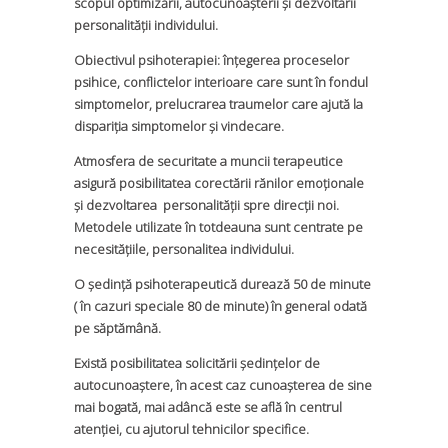
scopul optimizării, autocunoaşterii şi dezvoltării
personalităţii individului.
Obiectivul psihoterapiei: înțegerea proceselor
psihice, conflictelor interioare care sunt în fondul
simptomelor, prelucrarea traumelor care ajută la
dispariția simptomelor și vindecare.
Atmosfera de securitate a muncii terapeutice
asigură posibilitatea corectării rănilor emoționale
și dezvoltarea personalității spre direcții noi.
Metodele utilizate în totdeauna sunt centrate pe
necesitățiile, personalitea individului.
O ședință psihoterapeutică durează 50 de minute
( în cazuri speciale 80 de minute) în general odată
pe săptămână.
Există posibilitatea solicitării ședințelor de
autocunoaștere, în acest caz cunoașterea de sine
mai bogată, mai adâncă este se află în centrul
atenției, cu ajutorul tehnicilor specifice.