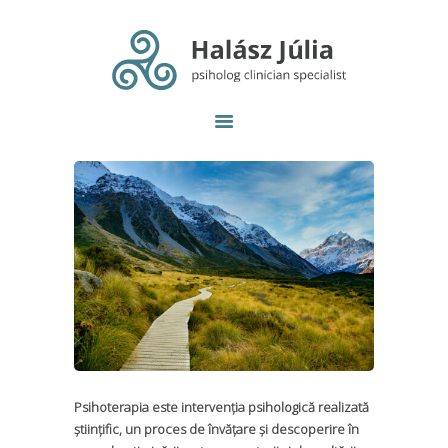
Prezentare
Psihoterapie individuală
Cu ce vă ajut
Psihoterapie online
Contact
Psihoterapia este intervenţia psihologică realizată
ştiinţific, un proces de învăţare şi descoperire în