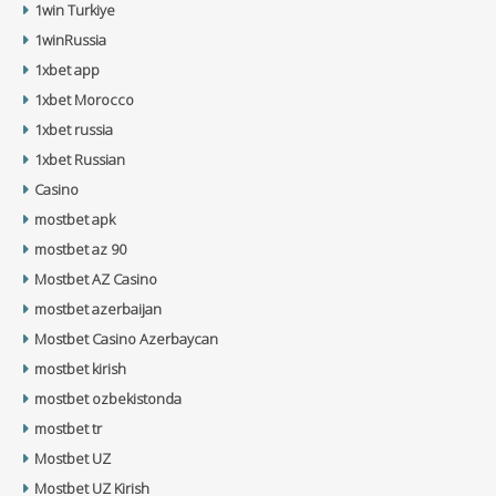
1win Turkiye
1winRussia
1xbet app
1xbet Morocco
1xbet russia
1xbet Russian
Casino
mostbet apk
mostbet az 90
Mostbet AZ Casino
mostbet azerbaijan
Mostbet Casino Azerbaycan
mostbet kirish
mostbet ozbekistonda
mostbet tr
Mostbet UZ
Mostbet UZ Kirish